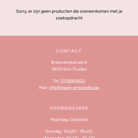
Sorry, er zijn geen producten die overeenkomen met je
zoekopdracht
CONTACT
Breendonkstraat 4
3800 Sint-Truiden
Tel:
011/884600
Mail:
info@marie-antoinette.be
OPENINGSUREN
Maandag: Gesloten
Dinsdag: 10u00 - 18u00